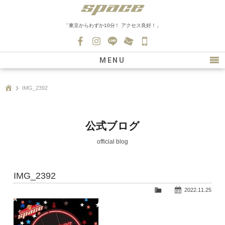
「東京からわずか10分！ アクセス良好！」
045-
530-
MENU
0139
最新情報
IMG_2392
購入について
新車情報
公式ブログ
在庫車情報
official blog
買取
IMG_2392
ファクトリー
2022.11.25
会社紹介
スタッフ募集