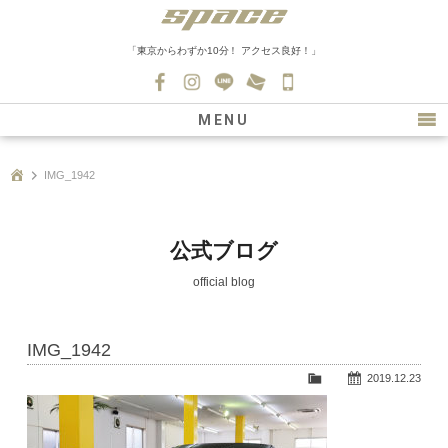
「東京からわずか10分！ アクセス良好！」
045-
530-
MENU
0139
最新情報
IMG_1942
購入について
新車情報
公式ブログ
在庫車情報
official blog
買取
IMG_1942
ファクトリー
2019.12.23
会社紹介
スタッフ募集