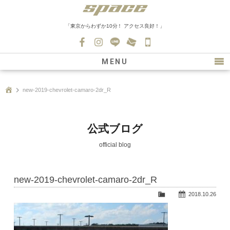
「東京からわずか10分！ アクセス良好！」
045-
530-
MENU
0139
最新情報
new-2019-chevrolet-camaro-2dr_R
購入について
新車情報
公式ブログ
在庫車情報
official blog
買取
new-2019-chevrolet-camaro-2dr_R
ファクトリー
2018.10.26
会社紹介
スタッフ募集