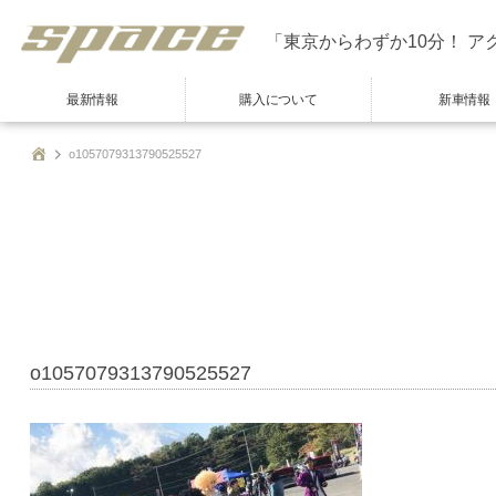
「東京からわずか10分！ ア
最新情報
購入について
新車情報
o1057079313790525527
o1057079313790525527