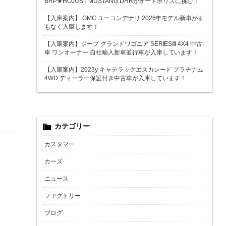
BRP★HOJUST MUSTANG DHRがオートポリスに挑む！
【入庫案内】 GMC ユーコンデナリ 2026年モデル新車がま
もなく入庫します！
【入庫案内】ジープ グランドワゴニア SERIESⅢ 4X4 中古
車 ワンオーナー 自社輸入新車並行車が入庫しています！
【入庫案内】2023y キャデラックエスカレード プラチナム
4WD ディーラー保証付き中古車が入庫しています！
カテゴリー
カスタマー
カーズ
ニュース
ファクトリー
ブログ