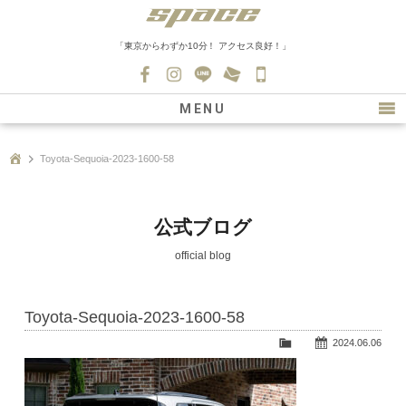
「東京からわずか10分！ アクセス良好！」
045-
530-
MENU
0139
最新情報
Toyota-Sequoia-2023-1600-58
購入について
新車情報
公式ブログ
在庫車情報
official blog
買取
Toyota-Sequoia-2023-1600-58
ファクトリー
2024.06.06
会社紹介
スタッフ募集